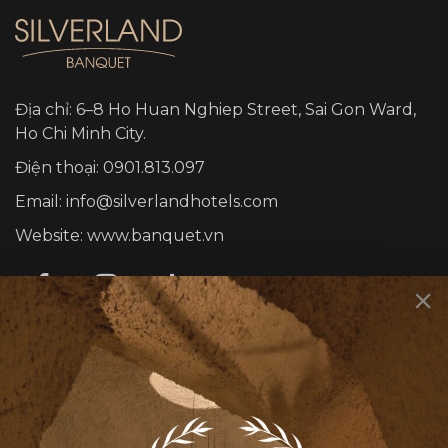
Địa chỉ: 6–8 Ho Huan Nghiep Street, Sai Gon Ward,
Ho Chi Minh City.
Điện thoại: 0901.813.097
Email: info@silverlandhotels.com
Website: www.banquet.vn
DỊCH VỤ
Sự kiện cá nhân
Sự kiện công ty