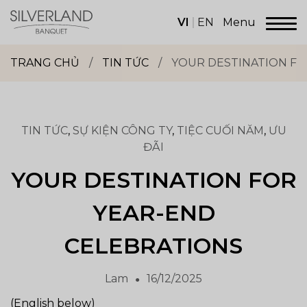
Skip
to
VI
EN
Menu
content
Dịch
vụ
TRANG CHỦ
/
TIN TỨC
/
YOUR DESTINATION FO
sảnh
tiệc
Silverland
Group
TIN TỨC
,
SỰ KIỆN CÔNG TY
,
TIỆC CUỐI NĂM
,
ƯU
ĐÃI
YOUR DESTINATION FOR
YEAR-END
CELEBRATIONS
Lam
16/12/2025
(English below)