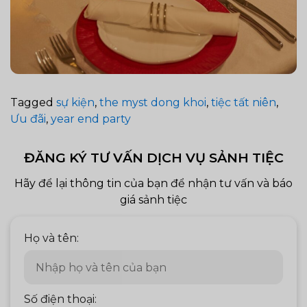
Tagged
sự kiện
,
the myst dong khoi
,
tiệc tất niên
,
Ưu đãi
,
year end party
ĐĂNG KÝ TƯ VẤN DỊCH VỤ SẢNH TIỆC
Hãy để lại thông tin của bạn để nhận tư vấn và báo
giá sảnh tiệc
Họ và tên:
Số điện thoại: