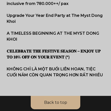
inclusive from 780.000++/ pax
Upgrade Your Year End Party at The Myst Dong
Khoi
A TIMELESS BEGINNING AT THE MYST DONG
KHOI
𝐂𝐄𝐋𝐄𝐁𝐑𝐀𝐓𝐄 𝐓𝐇𝐄 𝐅𝐄𝐒𝐓𝐈𝐕𝐄 𝐒𝐄𝐀𝐒𝐎𝐍 – 𝐄𝐍𝐉𝐎𝐘 𝐔𝐏
𝐓𝐎 𝟏𝟎% 𝐎𝐅𝐅 𝐎𝐍 𝐘𝐎𝐔𝐑 𝐄𝐕𝐄𝐍𝐓 (*)
KHÔNG CHỈ LÀ MỘT BUỔI LIÊN HOAN, TIỆC
CUỐI NĂM CÒN QUAN TRỌNG HƠN RẤT NHIỀU
Back to top