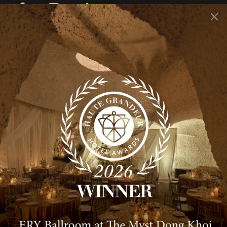
DỊCH VỤ
Sự kiện cá nhân
Sự kiện công ty
Rooty Bar
Smith’s Kitchen & Bar
THÔNG TIN CHUNG
Giới thiệu
Tin Tức
Xu hướng
Liên hệ
CHÍNH SÁCH & QUY ĐỊNH