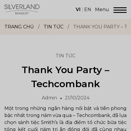
Skip
to
VI
EN
Menu
content
Dịch
vụ
TRANG CHỦ
/
TIN TỨC
/
THANK YOU PARTY – 
sảnh
tiệc
Silverland
Group
TIN TỨC
Thank You Party –
Techcombank
Admin
21/10/2024
Một trong những ngân hàng nổi bật và tiên phong
bậc nhất trong năm vừa qua – Techcombank, đã lựa
chọn sảnh tiệc Smith’s là địa điểm tổ chức bữa tiệc
tổng kết cuối năm tri ân đồng đội đã cùng nhau