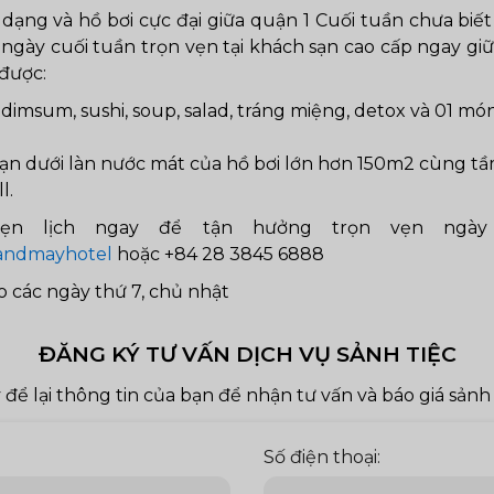
 dạng và hồ bơi cực đại giữa quận 1 Cuối tuần chưa biế
ngày cuối tuần trọn vẹn tại khách sạn cao cấp ngay gi
 được:
 dimsum, sushi, soup, salad, tráng miệng, detox và 01 m
hạn dưới làn nước mát của hồ bơi lớn hơn 150m2 cùng t
l.
hẹn lịch ngay để tận hưởng trọn vẹn ngày 
rlandmayhotel
hoặc +84 28 3845 6888
o các ngày thứ 7, chủ nhật
ĐĂNG KÝ TƯ VẤN DỊCH VỤ SẢNH TIỆC
 để lại thông tin của bạn để nhận tư vấn và báo giá sảnh 
Số điện thoại: