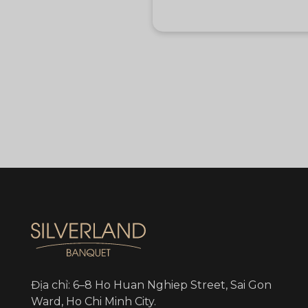
Địa chỉ: 6–8 Ho Huan Nghiep Street, Sai Gon
Ward, Ho Chi Minh City.