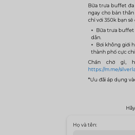
Bữa trưa buffet đa
ngay cho bản thân 
chỉ với 350k bạn sẽ
Bữa trưa buffet
dẫn.
Bơi không giới 
thành phố cực chil
Chần chờ gì, 
https://m.me/silve
*Ưu đãi áp dụng và
Hãy
Họ và tên: