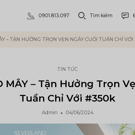
0901.813.097
Tìm kiếm
ÂY – TẬN HƯỞNG TRỌN VẸN NGÀY CUỐI TUẦN CHỈ VỚI
TIN TỨC
 MÂY – Tận Hưởng Trọn Vẹ
Tuần Chỉ Với #350k
Admin
04/06/2024