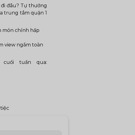
t đi đâu? Tự thưởng
ữa trung tâm quận 1
ón món chính hấp
ầm view ngắm toàn
cuối tuần qua:
tiệc