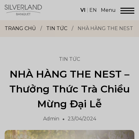
Skip
to
VI
EN
Menu
content
Dịch
vụ
TRANG CHỦ
/
TIN TỨC
/
NHÀ HÀNG THE NEST –
sảnh
tiệc
Silverland
Group
TIN TỨC
NHÀ HÀNG THE NEST –
Thưởng Thức Trà Chiều
Mừng Đại Lễ
Admin
23/04/2024