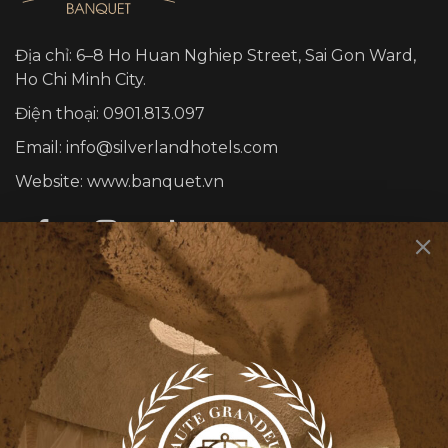
Địa chỉ: 6–8 Ho Huan Nghiep Street, Sai Gon Ward,
Ho Chi Minh City.
Điện thoại: 0901.813.097
Email: info@silverlandhotels.com
Website: www.banquet.vn
DỊCH VỤ
Sự kiện cá nhân
Sự kiện công ty
Rooty Bar
Smith’s Kitchen & Bar