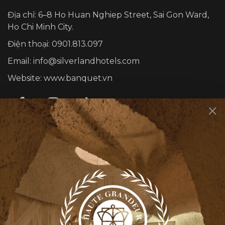
Địa chỉ: 6–8 Ho Huan Nghiep Street, Sai Gon Ward,
Ho Chi Minh City.
Điện thoại: 0901.813.097
Email: info@silverlandhotels.com
Website: www.banquet.vn
DỊCH VỤ
Sự kiện cá nhân
Sự kiện công ty
Rooty Bar
Smith’s Kitchen & Bar
THÔNG TIN CHUNG