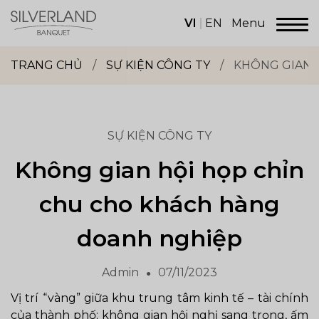
Skip
to
VI
EN
Menu
content
Dịch
vụ
TRANG CHỦ
/
SỰ KIỆN CÔNG TY
/
KHÔNG GIAN 
sảnh
tiệc
Silverland
Group
SỰ KIỆN CÔNG TY
Không gian hội họp chỉn
chu cho khách hàng
doanh nghiệp
Admin
07/11/2023
Vị trí “vàng” giữa khu trung tâm kinh tế – tài chính
của thành phố; không gian hội nghị sang trọng, ấm