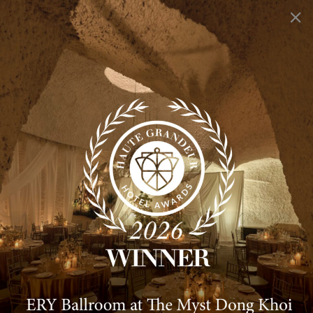
DỊCH VỤ
Sự kiện cá nhân
Sự kiện công ty
Rooty Bar
Smith’s Kitchen & Bar
THÔNG TIN CHUNG
Giới thiệu
Tin Tức
Xu hướng
Liên hệ
CHÍNH SÁCH & QUY ĐỊNH