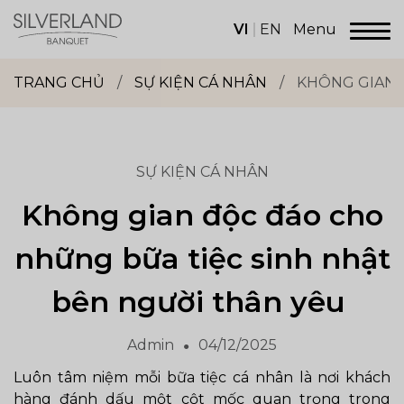
Skip
to
VI
EN
Menu
content
Dịch
vụ
TRANG CHỦ
/
SỰ KIỆN CÁ NHÂN
/
KHÔNG GIAN 
sảnh
tiệc
Silverland
Group
SỰ KIỆN CÁ NHÂN
Không gian độc đáo cho
những bữa tiệc sinh nhật
bên người thân yêu
Admin
04/12/2025
Luôn tâm niệm mỗi bữa tiệc cá nhân là nơi khách
hàng đánh dấu một cột mốc quan trọng trong