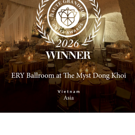
Đăng ký tư vấn
Chat với chuyên
Hotline
viên
0901.813.097
THÔNG TIN VỀ ĐỊA ĐIỂM SILVERLAND
BẾN THÀNH HOTEL