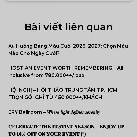
Bài viết liên quan
Xu Hướng Bảng Màu Cưới 2026–2027: Chọn Màu
Nào Cho Ngày Cưới?
HOST AN EVENT WORTH REMEMBERING – All-
inclusive from 780.000++/ pax
HỘI NGHỊ – HỘI THẢO TRUNG TÂM TP.HCM
TRỌN GÓI CHỈ TỪ 450.000++/KHÁCH
ERY Ballroom – 𝑊ℎ𝑒𝑟𝑒 𝑙𝑖𝑔ℎ𝑡 𝑑𝑒𝑓𝑖𝑛𝑒𝑠 𝑠𝑒𝑟𝑒𝑛𝑖𝑡𝑦
𝐂𝐄𝐋𝐄𝐁𝐑𝐀𝐓𝐄 𝐓𝐇𝐄 𝐅𝐄𝐒𝐓𝐈𝐕𝐄 𝐒𝐄𝐀𝐒𝐎𝐍 – 𝐄𝐍𝐉𝐎𝐘 𝐔𝐏
𝐓𝐎 𝟏𝟎% 𝐎𝐅𝐅 𝐎𝐍 𝐘𝐎𝐔𝐑 𝐄𝐕𝐄𝐍𝐓 (*)