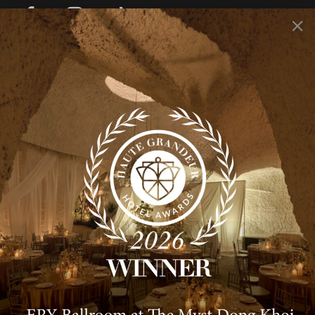
DỊCH VỤ
Sự kiện cá nhân
Sự kiện công ty
Rooty Bar
Smith’s Kitchen & Bar
THÔNG TIN CHUNG
Giới thiệu
Tin Tức
Xu hướng
Liên hệ