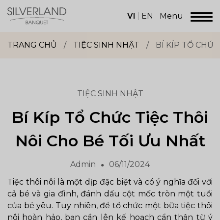
Skip
to
VI
EN
Menu
content
Dịch
vụ
TRANG CHỦ
/
TIỆC SINH NHẬT
/
BÍ KÍP TỔ CHỨC
sảnh
tiệc
Silverland
Group
TIỆC SINH NHẬT
Bí Kíp Tổ Chức Tiệc Thôi
Nôi Cho Bé Tối Ưu Nhất
Admin
06/11/2024
Tiệc thôi nôi là một dịp đặc biệt và có ý nghĩa đối với
cả bé và gia đình, đánh dấu cột mốc tròn một tuổi
của bé yêu. Tuy nhiên, để tổ chức một bữa tiệc thôi
nôi hoàn hảo, bạn cần lên kế hoạch cẩn thận từ ý