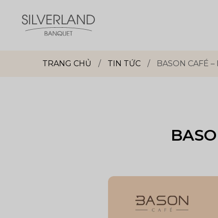
Skip
to
content
Dịch
vụ
TRANG CHỦ
/
TIN TỨC
/
BASON CAFÉ –
sảnh
tiệc
Silverland
Group
BASON