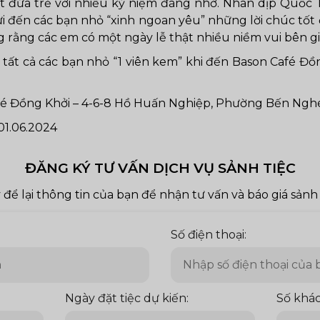
t đứa trẻ với nhiều kỷ niệm đáng nhớ. Nhân dịp Quốc 
i đến các bạn nhỏ “xinh ngoan yêu” những lời chúc tố
rằng các em có một ngày lễ thật nhiều niềm vui bên gi
 tất cả các bạn nhỏ “1 viên kem” khi đến Bason Café Đồn
fé Đồng Khởi – 4-6-8 Hồ Huấn Nghiệp, Phường Bến Nghé
01.06.2024
ĐĂNG KÝ TƯ VẤN DỊCH VỤ SẢNH TIỆC
 để lại thông tin của bạn để nhận tư vấn và báo giá sảnh 
Số điện thoại:
Ngày đặt tiệc dự kiến:
Số khác