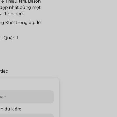
Tế Thiếu Nhi, Bason
t đẹp nhất cùng một
a đình nhé!
g Khởi trong dịp lễ
, Quận 1
tiệc
h dự kiến: