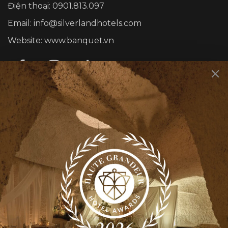
Điện thoại: 0901.813.097
Email: info@silverlandhotels.com
Website: www.banquet.vn
DỊCH VỤ
Sự kiện cá nhân
Sự kiện công ty
Rooty Bar
Smith’s Kitchen & Bar
THÔNG TIN CHUNG
Giới thiệu
Tin Tức