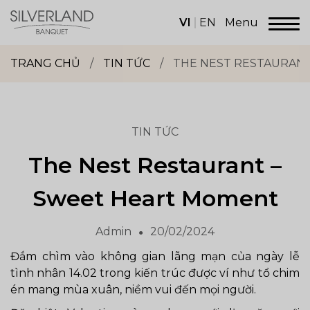
Skip
to
VI
EN
Menu
content
Dịch
vụ
TRANG CHỦ
/
TIN TỨC
/
THE NEST RESTAURAN
sảnh
tiệc
Silverland
Group
TIN TỨC
The Nest Restaurant –
Sweet Heart Moment
Admin
20/02/2024
Đắm chìm vào không gian lãng mạn của ngày lễ
tình nhân 14.02 trong kiến trúc được ví như tổ chim
én mang mùa xuân, niềm vui đến mọi người.