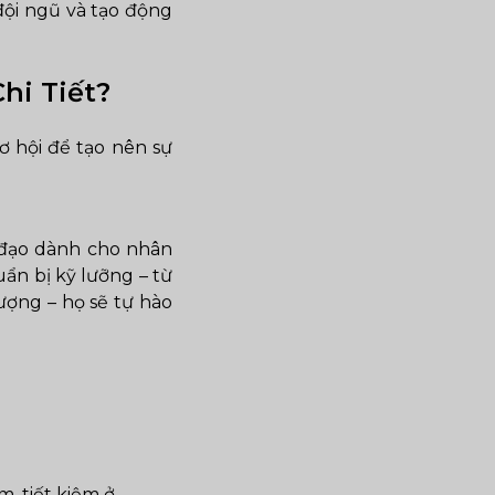
đội ngũ và tạo động
hi Tiết?
ơ hội để tạo nên sự
 đạo dành cho nhân
uẩn bị kỹ lưỡng – từ
lượng – họ sẽ tự hào
, tiết kiệm ở