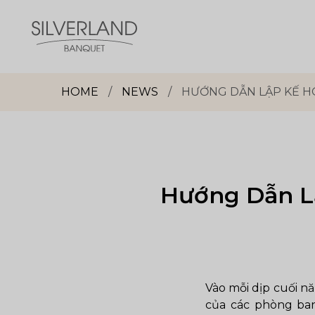
Skip
to
content
Dịch
vụ
HOME
/
NEWS
/
HƯỚNG DẪN LẬP KẾ H
sảnh
tiệc
Silverland
Group
Hướng Dẫn Lậ
Vào mỗi dịp cuối n
của các phòng ban