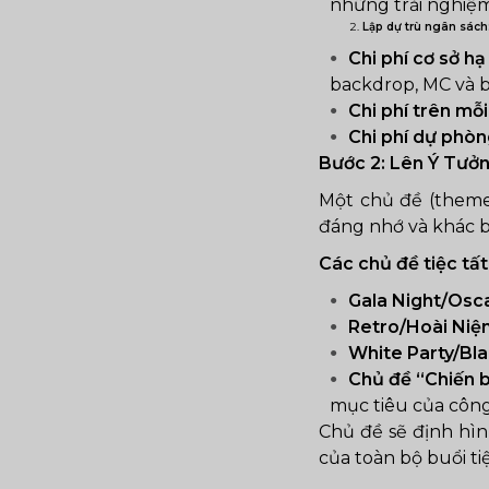
những trải nghiệ
Lập dự trù ngân sách
Chi phí cơ sở hạ
backdrop, MC và 
Chi phí trên mỗ
Chi phí dự phòn
Bước 2: Lên Ý Tưở
Một chủ đề (theme
đáng nhớ và khác b
Các chủ đề tiệc tất
Gala Night/Osc
Retro/Hoài Niệ
White Party/Bl
Chủ đề “Chiến bi
mục tiêu của công
Chủ đề sẽ định hìn
của toàn bộ buổi tiệ