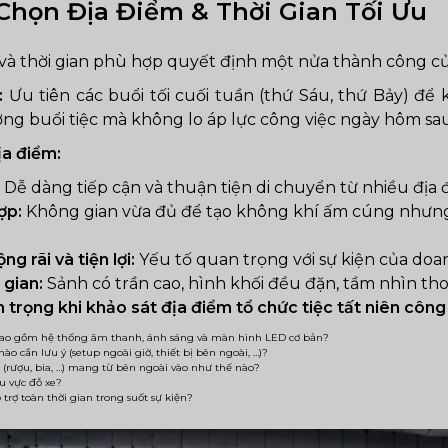
 Chọn Địa Điểm & Thời Gian Tối Ưu
 và thời gian phù hợp quyết định một nửa thành công củ
:
Ưu tiên các buổi tối cuối tuần (thứ Sáu, thứ Bảy) để 
ởng buổi tiệc mà không lo áp lực công việc ngày hôm sau
ịa điểm:
Dễ dàng tiếp cận và thuận tiện di chuyển từ nhiều địa 
ợp:
Không gian vừa đủ để tạo không khí ấm cúng nhưn
g rãi và tiện lợi:
Yếu tố quan trọng với sự kiện của do
 gian:
Sảnh có trần cao, hình khối đều đặn, tầm nhìn t
n trọng khi khảo sát địa điểm tổ chức tiệc tất niên công 
 bao gồm hệ thống âm thanh, ánh sáng và màn hình LED cơ bản?
ào cần lưu ý (setup ngoài giờ, thiết bị bên ngoài, …)?
 (rượu, bia, …) mang từ bên ngoài vào như thế nào?
u vực đỗ xe?
 trợ toàn thời gian trong suốt sự kiện?