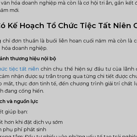
 văn hóa doanh nghiệp mà còn là cơ hội tri ân, gắn kết 
năm mới.
Có Kế Hoạch Tổ Chức Tiệc Tất Niên C
g chỉ đơn thuần là buổi liên hoan cuối năm mà còn là c
n hóa doanh nghiệp.
ảnh thương hiệu nội bộ
ức tiệc tất niên
chỉn chu thể hiện sự đầu tư của lãnh
 cảm nhận được sự trân trọng qua từng chi tiết được ch
 mắt, thực đơn tinh tế, đến chương trình giải trí chất 
h đang cống hiến.
ch và nguồn lực
ết giúp bạn:
t hơn khi đặt dịch vụ sớm
 phụ phí phát sinh
ọng tâm: Đầu tư nhiều vào những yếu tố tạo trải nghiệm