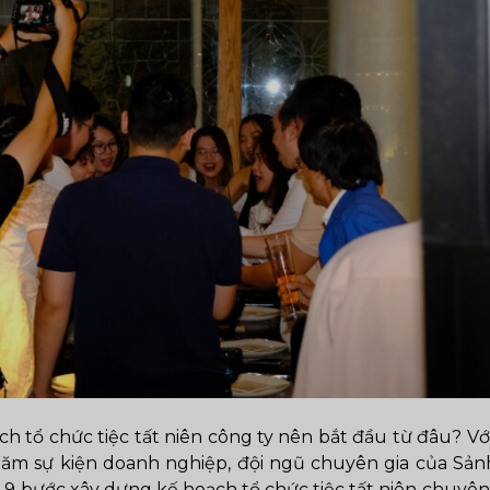
ch tổ chức tiệc tất niên công ty nên bắt đầu từ đâu? V
m sự kiện doanh nghiệp, đội ngũ chuyên gia của Sảnh
 9 bước xây dựng kế hoạch tổ chức tiệc tất niên chuyên 