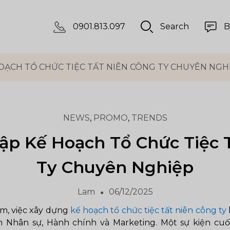
0901.813.097
Search
B
OẠCH TỔ CHỨC TIỆC TẤT NIÊN CÔNG TY CHUYÊN NGH
NEWS
,
PROMO
,
TRENDS
p Kế Hoạch Tổ Chức Tiệc 
Ty Chuyên Nghiệp
Lam
06/12/2025
ăm, việc xây dựng
kế hoạch tổ chức tiệc tất niên công ty
 Nhân sự, Hành chính và Marketing. Một sự kiện c