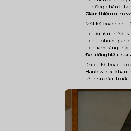
những phần ít tá
Giảm thiểu rủi ro v
Một kế hoạch chi ti
Dự liệu trước c
Có phương án d
Giảm căng thẳng
Đo lường hiệu quả v
Khi có kế hoạch rõ 
Hành và các khâu cầ
tốt hơn năm trước.