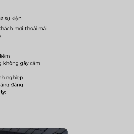
a sự kiện.
khách mời thoải mái
.
điểm
g không gây cảm
anh nghiệp
hoáng đãng
ty: