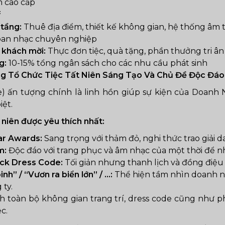
m cao cấp
:
 tầng:
Thuê địa điểm, thiết kế không gian, hệ thống âm 
ban nhạc chuyên nghiệp
i khách mời:
Thực đơn tiệc, quà tặng, phần thưởng tri ân
g:
10-15% tổng ngân sách cho các nhu cầu phát sinh
ng Tổ Chức Tiệc Tất Niên Sáng Tạo Và Chủ Đề Độc Đáo
) ấn tượng chính là linh hồn giúp sự kiện của Doanh 
iệt.
 niên được yêu thích nhất:
ar Awards:
Sang trọng với thảm đỏ, nghi thức trao giải d
m:
Độc đáo với trang phục và âm nhạc của một thời để n
ack Dress Code:
Tối giản nhưng thanh lịch và đồng điệu
nh” / “Vươn ra biển lớn” / …:
Thể hiện tầm nhìn doanh ng
 ty.
h toàn bộ không gian trang trí, dress code cũng như
c.